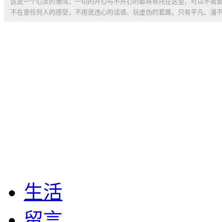
这是一个心灵的港湾，一切的开心与不开心的都将寄托在这里，可以不需
不在意任何人的感受，不用说违心的话语、玩虚伪的套路，只有平凡、漫
生活
留言