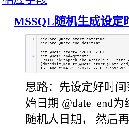
MSSQL随机生成设
1
declare @Date_start datetime
2
declare @Date_end datetime
3
set @Date_start= '2019-07-01'
4
set @Date_end=getdate()
5
UPDATE chitapack.dbo.Article SET time 
(datediff(minute,@Date_start,@Date_end
16' and time <= '2021-12-16 23:59:59'
思路：先设定好时间范围
始日期 @date_e
随机人日期， 然后