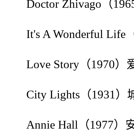
Doctor Zhivago
It's A Wonderful 
Love Story（197
City Lights（193
Annie Hall（1977