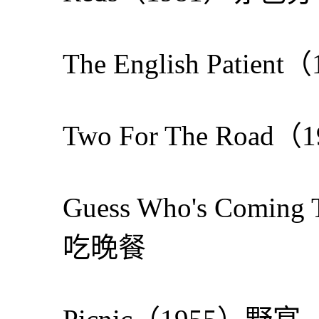
The English Pati
Two For The Roa
Guess Who's Comi
吃晚餐