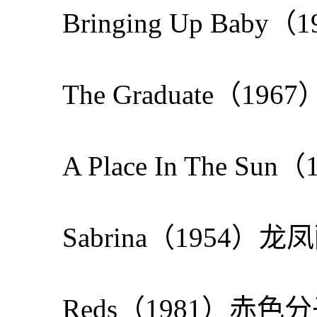
Bringing Up Bab
The Graduate（19
A Place In The S
Sabrina（1954）龙
Reds（1981）赤色