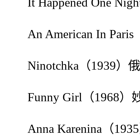
It Happened One 
An American In P
Ninotchka（1939
Funny Girl（1968
Anna Karenina（