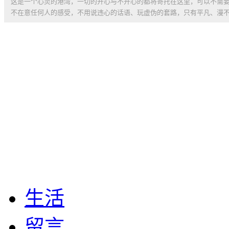
这是一个心灵的港湾，一切的开心与不开心的都将寄托在这里，可以不需
不在意任何人的感受，不用说违心的话语、玩虚伪的套路，只有平凡、漫
生活
留言