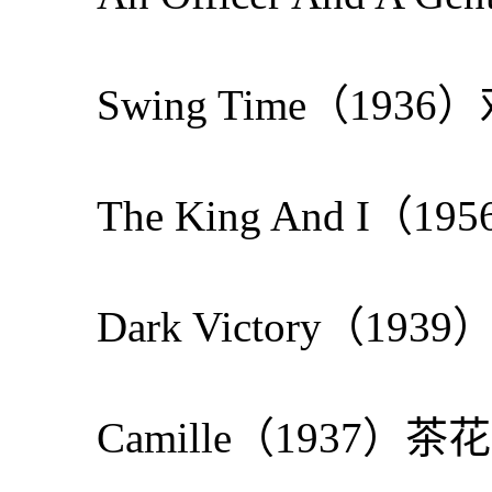
Swing Time（193
The King And I（
Dark Victory（19
Camille（1937）茶