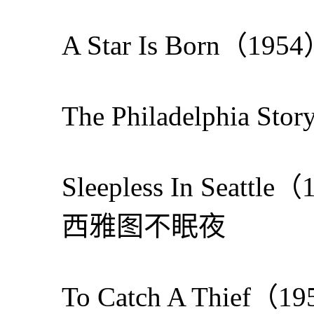
A Star Is Born（
The Philadelphia
Sleepless In Sea
西雅图不眠夜
To Catch A Thief