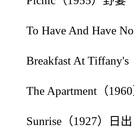
Picnic（1955）野宴
To Have And Have
Breakfast At Tif
The Apartment（1
Sunrise（1927）日出