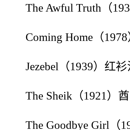
The Awful Truth
Coming Home（19
Jezebel（1939）红
The Sheik（1921）
The Goodbye Gir