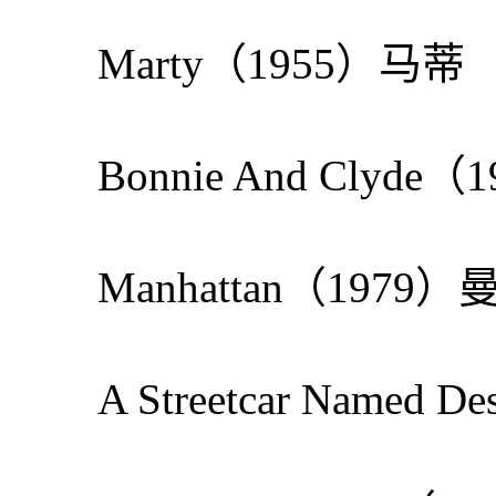
Marty（1955）马蒂
Bonnie And Cly
Manhattan（1979
A Streetcar Name