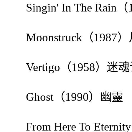
Singin' In The R
Moonstruck（1
Vertigo（1958）迷
Ghost（1990）幽靈
From Here To Ete