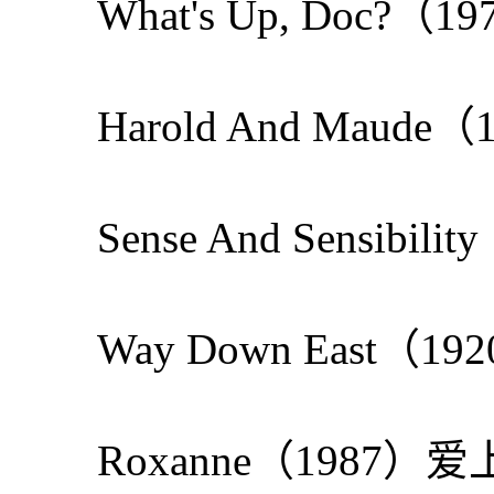
What's Up, Doc?
Harold And Mau
Sense And Sensib
Way Down East（
Roxanne（1987）