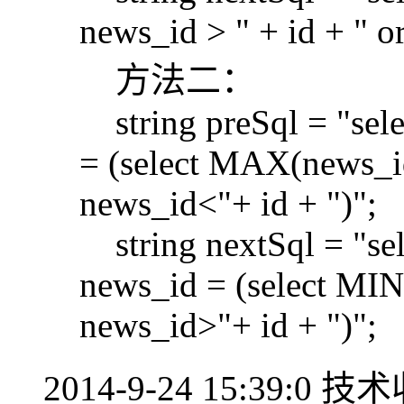
news_id > " + id + " 
方法二：
string preSql = "sele
= (select MAX(news_i
news_id<"+ id + ")";
string nextSql = "sel
news_id = (select MI
news_id>"+ id + ")";
2014-9-24 15:39:0
技术