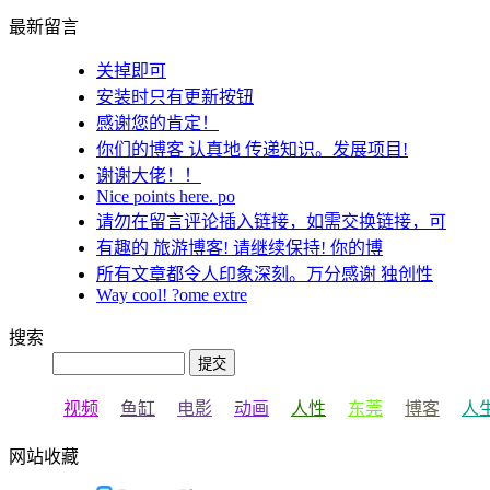
最新留言
关掉即可
安装时只有更新按钮
感谢您的肯定！
你们的博客 认真地 传递知识。发展项目!
谢谢大佬！！
Nice points here. po
请勿在留言评论插入链接，如需交换链接，可
有趣的 旅游博客! 请继续保持! 你的博
所有文章都令人印象深刻。万分感谢 独创性
Way cool! ?ome extre
搜索
视频
鱼缸
电影
动画
人性
东莞
博客
人
网站收藏