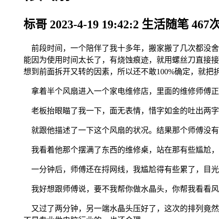
标哥
2023-4-19 19:42:2
生活随笔
467
前段时间，一个陪伴了我十多年，搬家搬了几次都没舍
能因为使用时间太长了，有烧蚀痕迹，就用螺丝刀直接接
想到前面拆开又转的因素，所以还不敢100%确定，就
拿着半个风扇进入一个家电维修店，里面的维修师傅正
老板抬眼瞄了我一下，面无表情，惜字如金的吐出两字
就跟他描述了一下这个风扇的状况。结果那个师傅没有
我看着他那个摆满了东西的维修桌，站在那有些尴尬，
一分钟后，师傅还在捋网线，我尴尬得有些累了，目光
我好想跟师傅说，要不我帮你做水晶头，你帮我看看风
又过了两分钟，另一端水晶头压好了，这次的排列竟然