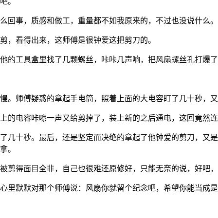
换吧。
么回事，质感和做工，重量都不如我原来的，不过也没说什么。
剪，看得出来，这师傅是很钟爱这把剪刀的。
他的工具盒里找了几颗螺丝，咔咔几声响，把风扇螺丝孔打爆了
慢。师傅疑惑的拿起手电筒，照着上面的大电容盯了几十秒，又
上的电容咔嚓一声又给剪掉了，装上新的之后通电，这回竟然连
了几十秒。最后，还是坚定而决绝的拿起了他钟爱的剪刀，又是
拿。
被剪得面目全非，自己也很难还原修好，只能无奈的说，好吧，
心里默默对那个师傅说：风扇你就留个纪念吧，希望你能当成是