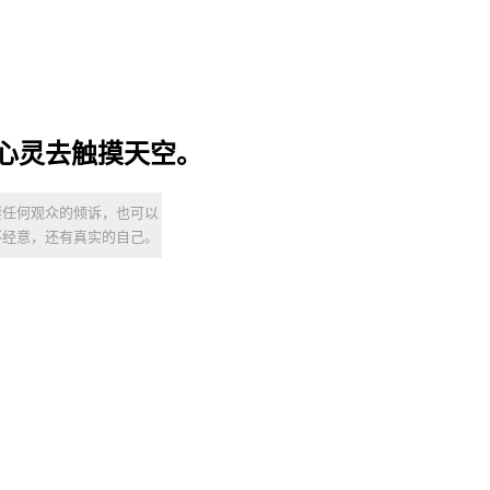
.放飞我的心灵去触摸天空。
要任何观众的倾诉，也可以
不经意，还有真实的自己。