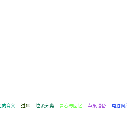
生的意义
过年
垃圾分类
青春与回忆
苹果设备
电脑网