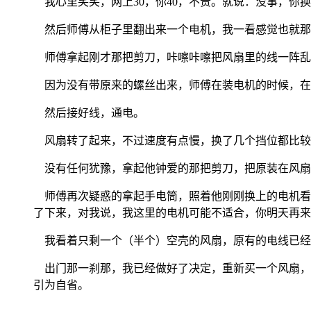
我心里笑笑，网上30，你40，不贵。就说：没事，你
然后师傅从柜子里翻出来一个电机，我一看感觉也就那
师傅拿起刚才那把剪刀，咔嚓咔嚓把风扇里的线一阵乱
因为没有带原来的螺丝出来，师傅在装电机的时候，在
然后接好线，通电。
风扇转了起来，不过速度有点慢，换了几个挡位都比较
没有任何犹豫，拿起他钟爱的那把剪刀，把原装在风扇
师傅再次疑惑的拿起手电筒，照着他刚刚换上的电机看
了下来，对我说，我这里的电机可能不适合，你明天再来
我看着只剩一个（半个）空壳的风扇，原有的电线已经
出门那一刹那，我已经做好了决定，重新买一个风扇，
引为自省。